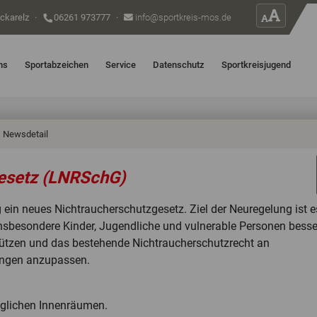
ckarelz
·
06261 973777
·
info@sportkreis-mos.de
ns
Sportabzeichen
Service
Datenschutz
Sportkreisjugend
Newsdetail
esetz (LNRSchG)
 ein neues Nichtraucherschutzgesetz. Ziel der Neuregelung ist e
insbesondere Kinder, Jugendliche und vulnerable Personen besse
hützen und das bestehende Nichtraucherschutzrecht an
lungen anzupassen.
änglichen Innenräumen.