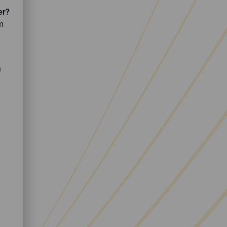
er?
m
n