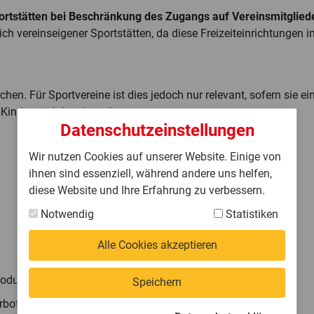
portstätten bei Beschränkung des Zugangs auf Vereinsmitglied
ch vereinseigener Sportstätten, da diese Freizeiteinrichtungen i
en. Für Sportvereine ist dies jedoch nur relevant, sofern sie ei
Kinderspielplatz betreiben.
Datenschutzeinstellungen
Wir nutzen Cookies auf unserer Website. Einige von
ihnen sind essenziell, während andere uns helfen,
diese Website und Ihre Erfahrung zu verbessern.
Notwendig
Statistiken
Alle Cookies akzeptieren
rodukte.
Speichern
rbote unabhängig davon, welche Stoffe konsumiert werden.