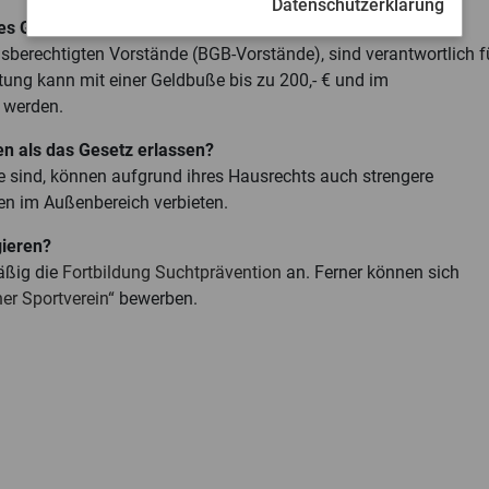
Datenschutzerklärung
des Gesetzes?
gsberechtigten Vorstände (BGB-Vorstände), sind verantwortlich f
ltung kann mit einer Geldbuße bis zu 200,- € und im
t werden.
n als das Gesetz erlassen?
tte sind, können aufgrund ihres Hausrechts auch strengere
en im Außenbereich verbieten.
gieren?
äßig die
Fortbildung Suchtprävention
an. Ferner können sich
her Sportverein“
bewerben.