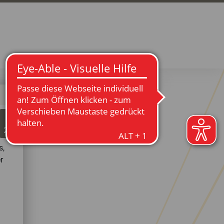
03
Jun
2026
s,
r