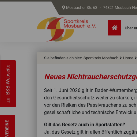
Mosbacher Str. 63
·
74821 Mosbach-Ne
Home
Über u
Sie befinden sich hier:
Sportkreis Mosbach
Home
zur BSB-Webseite
Neues Nichtraucherschutzg
Seit 1. Juni 2026 gilt in Baden-Württemberg
den Gesundheitsschutz weiter zu stärken, 
vor den Risiken des Passivrauchens zu sc
gesellschaftliche und technische Entwick
Gilt das Gesetz auch in Sportstätten?
Ja, das Gesetz gilt in allen öffentlich zug